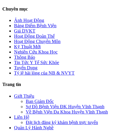
Chuyên mục
Ảnh Hoạt Động
Bảng Điểm Bệnh Viện
Giá DVKT
Hoạt Động Đoàn Thể
Hoạt Động Chuyên Môn
Kỹ Thuật Mới
Nghiên Cứu Khoa Học
Thông Báo
Tin Tức Y Tế Sức Khỏe
Tuyển Dụng
Tỷ lệ hài lòng của NB & NVYT
Trang tin
Giới Thiệu
Ban Giám Đốc
Sơ Đồ Bệnh Viện ĐK Huyện Vĩnh Thạnh
Về Bệnh Viện Đa Khoa Huyện Vĩnh Thạnh
Liên Hệ
Đặt lịch đăng ký khám bệnh trực tuyến
Quản Lý Hành Nghề