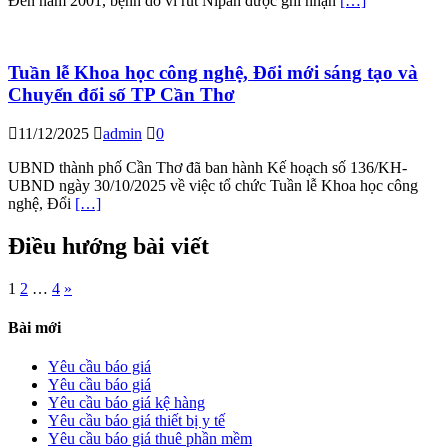
Đến năm 2001, bệnh do vi rút Nipah được ghi nhận
[…]
Tuần lễ Khoa học công nghệ, Đổi mới sáng tạo và
Chuyển đổi số TP Cần Thơ
11/12/2025
admin
0
UBND thành phố Cần Thơ đã ban hành Kế hoạch số 136/KH-
UBND ngày 30/10/2025 về việc tổ chức Tuần lễ Khoa học công
nghệ, Đổi
[…]
Điều hướng bài viết
1
2
…
4
»
Bài mới
Yêu cầu báo giá
Yêu cầu báo giá
Yêu cầu báo giá kệ hàng
Yêu cầu báo giá thiết bị y tế
Yêu cầu báo giá thuê phần mềm