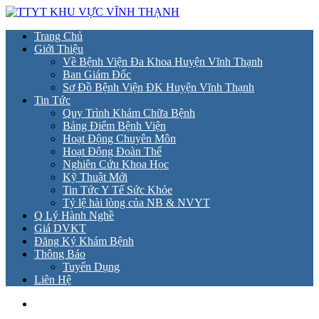
Trang Chủ
Giới Thiệu
Về Bệnh Viện Đa Khoa Huyện Vĩnh Thạnh
Ban Giám Đốc
Sơ Đồ Bệnh Viện ĐK Huyện Vĩnh Thạnh
Tin Tức
Quy Trình Khám Chữa Bệnh
Bảng Điểm Bệnh Viện
Hoạt Động Chuyên Môn
Hoạt Động Đoàn Thể
Nghiên Cứu Khoa Học
Kỹ Thuật Mới
Tin Tức Y Tế Sức Khỏe
Tỷ lệ hài lòng của NB & NVYT
Q Lý Hành Nghề
Giá DVKT
Đăng Ký Khám Bệnh
Thông Báo
Tuyển Dụng
Liên Hệ