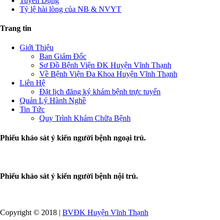
Tuyển Dụng
Tỷ lệ hài lòng của NB & NVYT
Trang tin
Giới Thiệu
Ban Giám Đốc
Sơ Đồ Bệnh Viện ĐK Huyện Vĩnh Thạnh
Về Bệnh Viện Đa Khoa Huyện Vĩnh Thạnh
Liên Hệ
Đặt lịch đăng ký khám bệnh trực tuyến
Quản Lý Hành Nghề
Tin Tức
Quy Trình Khám Chữa Bệnh
Phiếu khảo sát ý kiến người bệnh ngoại trú.
Phiếu khảo sát ý kiến người bệnh nội trú.
Copyright © 2018 |
BVĐK Huyện Vĩnh Thạnh