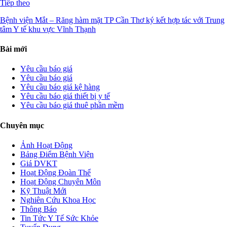
Tiếp theo
Bệnh viện Mắt – Răng hàm mặt TP Cần Thơ ký kết hợp tác với Trung
tâm Y tế khu vực Vĩnh Thạnh
Bài mới
Yêu cầu báo giá
Yêu cầu báo giá
Yêu cầu báo giá kệ hàng
Yêu cầu báo giá thiết bị y tế
Yêu cầu báo giá thuê phần mềm
Chuyên mục
Ảnh Hoạt Động
Bảng Điểm Bệnh Viện
Giá DVKT
Hoạt Động Đoàn Thể
Hoạt Động Chuyên Môn
Kỹ Thuật Mới
Nghiên Cứu Khoa Học
Thông Báo
Tin Tức Y Tế Sức Khỏe