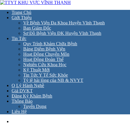
Trang Chủ
Giới Thiệu
Về Bệnh Viện Đa Khoa Huyện Vĩnh Thạnh
Ban Giám Đốc
Sơ Đồ Bệnh Viện ĐK Huyện Vĩnh Thạnh
Tin Tức
Quy Trình Khám Chữa Bệnh
Bảng Điểm Bệnh Viện
Hoạt Động Chuyên Môn
Hoạt Động Đoàn Thể
Nghiên Cứu Khoa Học
Kỹ Thuật Mới
Tin Tức Y Tế Sức Khỏe
Tỷ lệ hài lòng của NB & NVYT
Q Lý Hành Nghề
Giá DVKT
Đăng Ký Khám Bệnh
Thông Báo
Tuyển Dụng
Liên Hệ