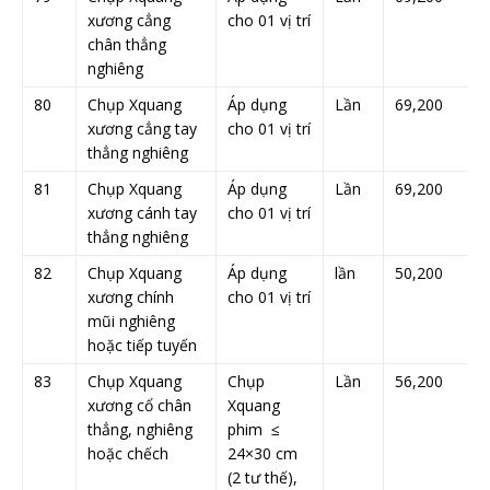
xương cẳng
cho 01 vị trí
chân thẳng
nghiêng
80
Chụp Xquang
Áp dụng
Lần
69,200
xương cẳng tay
cho 01 vị trí
thẳng nghiêng
81
Chụp Xquang
Áp dụng
Lần
69,200
xương cánh tay
cho 01 vị trí
thẳng nghiêng
82
Chụp Xquang
Áp dụng
lần
50,200
xương chính
cho 01 vị trí
mũi nghiêng
hoặc tiếp tuyến
83
Chụp Xquang
Chụp
Lần
56,200
xương cổ chân
Xquang
thẳng, nghiêng
phim ≤
hoặc chếch
24×30 cm
(2 tư thế),