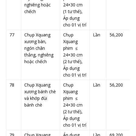
nghiêng hoặc
24×30 cm
chếch
(1 tư thế),
Áp dụng
cho 01 vị trí
77
Chụp Xquang
Chụp
Lần
56,200
xương bàn,
Xquang
ngón chân
phim ≤
thẳng, nghiêng
24×30 cm
hoặc chếch
(2 tư thế),
Áp dụng
cho 01 vị trí
78
Chụp Xquang
Chụp
Lần
56,200
xương bánh chè
Xquang
và khớp đùi
phim ≤
bánh chè
24×30 cm
(2 tư thế),
Áp dụng
cho 01 vị trí
79
Chụp Xquang
Áp dụng
Lần
69,200