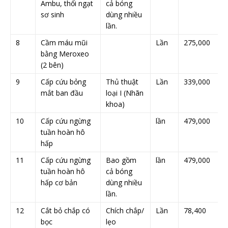
Ambu, thổi ngạt
cả bóng
sơ sinh
dùng nhiều
lần.
8
Cầm máu mũi
Lần
275,000
bằng Meroxeo
(2 bên)
9
Cấp cứu bỏng
Thủ thuật
Lần
339,000
mắt ban đầu
loại I (Nhãn
khoa)
10
Cấp cứu ngừng
lần
479,000
tuần hoàn hô
hấp
11
Cấp cứu ngừng
Bao gồm
lần
479,000
tuần hoàn hô
cả bóng
hấp cơ bản
dùng nhiều
lần.
12
Cắt bỏ chắp có
Chích chắp/
Lần
78,400
bọc
lẹo