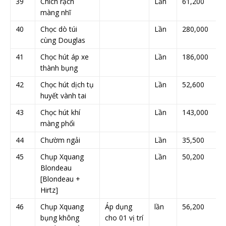
39
Chích rạch
Lần
61,200
màng nhĩ
40
Chọc dò túi
Lần
280,000
cùng Douglas
41
Chọc hút áp xe
Lần
186,000
thành bụng
42
Chọc hút dịch tụ
Lần
52,600
huyết vành tai
43
Chọc hút khí
Lần
143,000
màng phổi
44
Chườm ngải
Lần
35,500
45
Chụp Xquang
Lần
50,200
Blondeau
[Blondeau +
Hirtz]
46
Chụp Xquang
Áp dụng
lần
56,200
bụng không
cho 01 vị trí