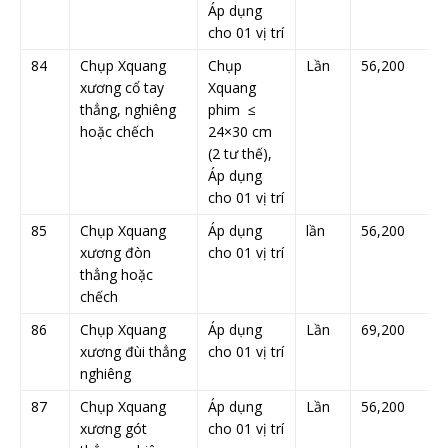
Áp dụng
cho 01 vị trí
84
Chụp Xquang
Chụp
Lần
56,200
xương cổ tay
Xquang
thẳng, nghiêng
phim ≤
hoặc chếch
24×30 cm
(2 tư thế),
Áp dụng
cho 01 vị trí
85
Chụp Xquang
Áp dụng
lần
56,200
xương đòn
cho 01 vị trí
thẳng hoặc
chếch
86
Chụp Xquang
Áp dụng
Lần
69,200
xương đùi thẳng
cho 01 vị trí
nghiêng
87
Chụp Xquang
Áp dụng
Lần
56,200
xương gót
cho 01 vị trí