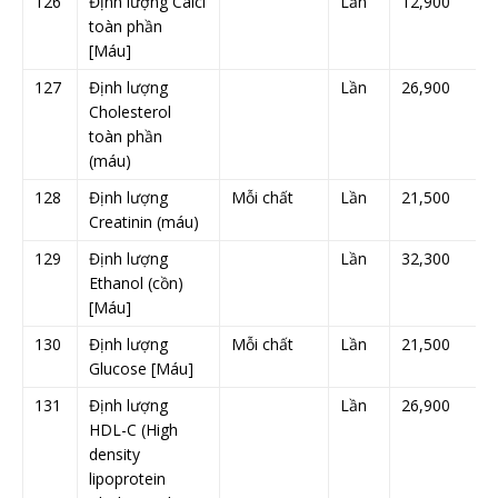
126
Định lượng Calci
Lần
12,900
toàn phần
[Máu]
127
Định lượng
Lần
26,900
Cholesterol
toàn phần
(máu)
128
Định lượng
Mỗi chất
Lần
21,500
Creatinin (máu)
129
Định lượng
Lần
32,300
Ethanol (cồn)
[Máu]
130
Định lượng
Mỗi chất
Lần
21,500
Glucose [Máu]
131
Định lượng
Lần
26,900
HDL-C (High
density
lipoprotein