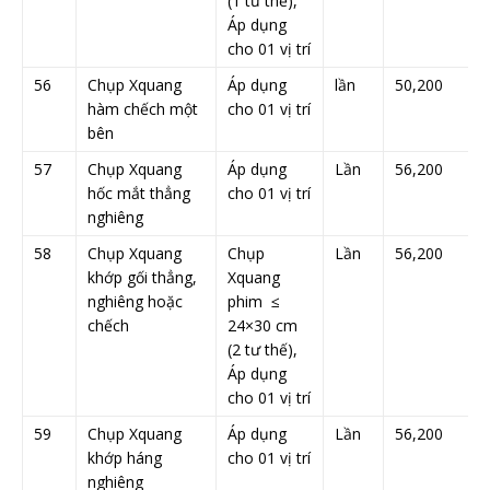
(1 tư thế),
Áp dụng
cho 01 vị trí
56
Chụp Xquang
Áp dụng
lần
50,200
hàm chếch một
cho 01 vị trí
bên
57
Chụp Xquang
Áp dụng
Lần
56,200
hốc mắt thẳng
cho 01 vị trí
nghiêng
58
Chụp Xquang
Chụp
Lần
56,200
khớp gối thẳng,
Xquang
nghiêng hoặc
phim ≤
chếch
24×30 cm
(2 tư thế),
Áp dụng
cho 01 vị trí
59
Chụp Xquang
Áp dụng
Lần
56,200
khớp háng
cho 01 vị trí
nghiêng