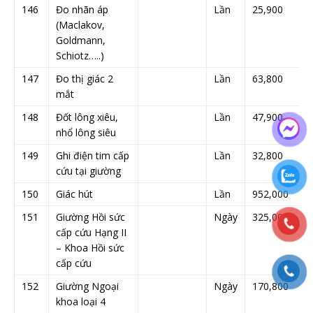
146
Đo nhãn áp
Lần
25,900
(Maclakov,
Goldmann,
Schiotz…..)
147
Đo thị giác 2
Lần
63,800
mắt
148
Đốt lông xiêu,
Lần
47,900
nhổ lông siêu
149
Ghi điện tim cấp
Lần
32,800
cứu tại giường
150
Giác hút
Lần
952,000
151
Giường Hồi sức
Ngày
325,000
cấp cứu Hạng II
– Khoa Hồi sức
cấp cứu
152
Giường Ngoại
Ngày
170,800
khoa loại 4