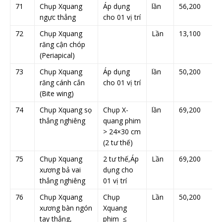
71
Chụp Xquang
Áp dụng
lần
56,200
ngực thẳng
cho 01 vị trí
72
Chụp Xquang
Lần
13,100
răng cận chóp
(Periapical)
73
Chụp Xquang
Áp dụng
lần
50,200
răng cánh cắn
cho 01 vị trí
(Bite wing)
74
Chụp Xquang sọ
Chụp X-
lần
69,200
thẳng nghiêng
quang phim
> 24×30 cm
(2 tư thế)
75
Chụp Xquang
2 tư thế,Áp
Lần
69,200
xương bả vai
dụng cho
thẳng nghiêng
01 vị trí
76
Chụp Xquang
Chụp
Lần
50,200
xương bàn ngón
Xquang
tay thẳng,
phim ≤