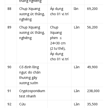
thẳng nghiêng
88
Chụp Xquang
Áp dụng
lần
69,200
xương ức thẳng,
cho 01 vị trí
nghiêng
89
Chụp Xquang
Chụp
Lần
56,200
xương ức thẳng,
Xquang
nghiêng
phim ≤
24×30 cm
(2 tư thế),
Áp dụng
cho 01 vị trí
90
Cố định lồng
Lần
49,900
ngực do chấn
thương gãy
xương sườn
91
Cryptosporidium
Lần
238,000
test nhanh
92
Cứu
Lần
35,500