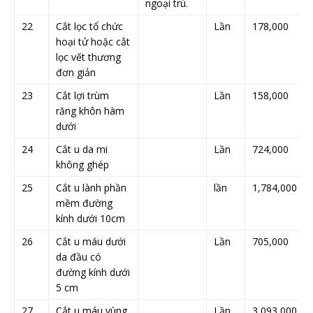
ngoại trú.
22
Cắt lọc tổ chức
Lần
178,000
hoại tử hoặc cắt
lọc vết thương
đơn giản
23
Cắt lợi trùm
Lần
158,000
răng khôn hàm
dưới
24
Cắt u da mi
Lần
724,000
không ghép
25
Cắt u lành phần
lần
1,784,000
mềm đường
kính dưới 10cm
26
Cắt u máu dưới
Lần
705,000
da đầu có
đường kính dưới
5 cm
27
Cắt u máu vùng
Lần
3,093,000