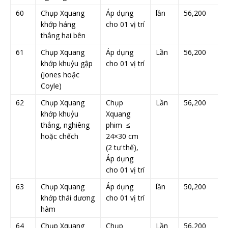
60
Chụp Xquang
Áp dụng
lần
56,200
khớp háng
cho 01 vị trí
thẳng hai bên
61
Chụp Xquang
Áp dụng
Lần
56,200
khớp khuỷu gập
cho 01 vị trí
(Jones hoặc
Coyle)
62
Chụp Xquang
Chụp
Lần
56,200
khớp khuỷu
Xquang
thẳng, nghiêng
phim ≤
hoặc chếch
24×30 cm
(2 tư thế),
Áp dụng
cho 01 vị trí
63
Chụp Xquang
Áp dụng
lần
50,200
khớp thái dương
cho 01 vị trí
hàm
64
Chụp Xquang
Chụp
Lần
56,200